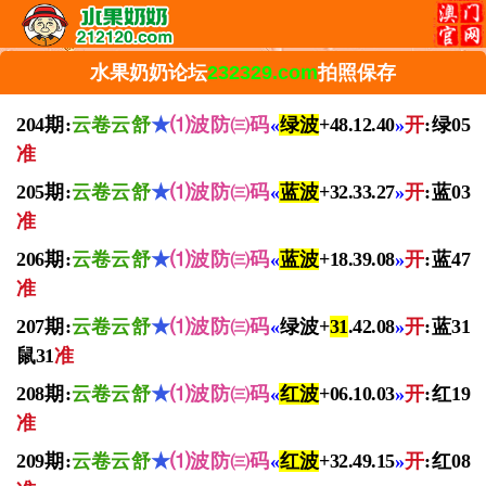
水果奶奶论坛
232329.com
拍照保存
204期:
云卷云舒
★
⑴波防㈢码
«
绿波
+48.12.40
»
开
:绿05
准
205期:
云卷云舒
★
⑴波防㈢码
«
蓝波
+32.33.27
»
开
:蓝03
准
206期:
云卷云舒
★
⑴波防㈢码
«
蓝波
+18.39.08
»
开
:蓝47
准
207期:
云卷云舒
★
⑴波防㈢码
«
绿波+
31
.42.08
»
开
:蓝31
鼠31
准
208期:
云卷云舒
★
⑴波防㈢码
«
红波
+06.10.03
»
开
:红19
准
209期:
云卷云舒
★
⑴波防㈢码
«
红波
+32.49.15
»
开
:红08