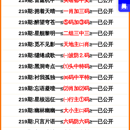
219期:雷霆机甲━≤
买啥都中奖
≥━已公开
期资料
关闭
219期:拥着天晴━≤
一肖加三码
≥━已公开
219期:醉望穹苍━≤
⑤码加③码
≥━已公开
219期:星舰黎明━≤
二组三中三
≥━已公开
219期:觅不见影━≤
天地主㈡肖
≥━已公开
219期:缱绻成歌━≤
㈠波防⒉码
≥━已公开
219期:黑洞奇点━≤
⑴头中特码
≥━已公开
219期:衬我孤独━≤
㈣码中平特
≥━已公开
219期:忘语凝噎━≤
⑵肖加⑵码
≥━已公开
219期:星核远征━≤
㈠行主①码
≥━已公开
219期:幽林幽幽━≤
大小主㈡码
≥━已公开
219期:只言片语━≤
六码防六码
≥━已公开