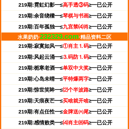
219期:霓虹幻影‌━≤
高手透③码
≥━已公开
219期:余音绕樑━≤
琴棋与书画
≥━已公开
219期:百年孤独━≤
九宫禁⑷肖
≥━已公开
232329.com
水果奶奶·
·精品资料二区
219期:寂寞如风━≤
①肖主⒈码
≥━已公开
219期:风起云涌━≤
⒊码防⒈码
≥━已公开
219期:栀寒老酒━≤
单双中大奖
≥━已公开
219期:心岛未晴━≤
平特爆两字
≥━已公开
219期:惊世笑眸━≤
⑵个半波路
≥━已公开
219期:天痕夜芒━≤
买啥就开啥
≥━已公开
219期:有点任性━≤
金牌送㈥尾
≥━已公开
219期:感情败类━≤
⑷肖主⑻码
≥━已公开