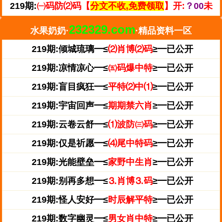
219期:
㈠码防⑵码【
分文不收,免费领取
】开:
？00
未
232329.com
水果奶奶·
·精品资料一区
219期:倾城琉璃━≤
⑵肖博⑵码
≥━已公开
219期:凉情凉心━≤
㈤码爆中特
≥━已公开
219期:盲目疯狂━≤
平特⑵中⑴
≥━已公开
219期:宇宙回声━≤
期期禁六肖
≥━已公开
219期:云卷云舒━≤
⑴波防㈢码
≥━已公开
219期:仅是祈愿━≤
⑷尾中特码
≥━已公开
219期:‌光能壁垒━≤
家野中生肖
≥━已公开
219期:别再多想━≤
⒊肖博⒊码
≥━已公开
219期:怪人安好━≤
时辰解平特
≥━已公开
219期:数字幽灵━≤
男女肖中特
≥━已公开