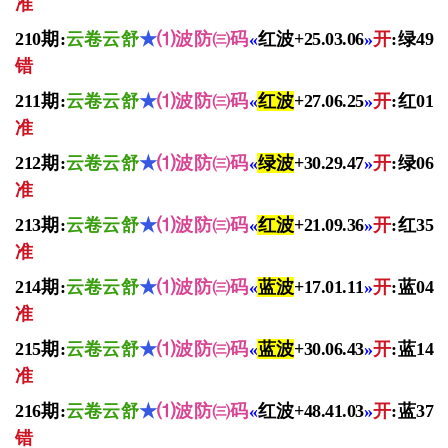
准
210期:
云卷云舒
★
⑴波防㈢码
«
红波+25.03.06
»
开
:绿49
错
211期:
云卷云舒
★
⑴波防㈢码
«
红波
+27.06.25
»
开
:红01
准
212期:
云卷云舒
★
⑴波防㈢码
«
绿波
+30.29.47
»
开
:绿06
准
213期:
云卷云舒
★
⑴波防㈢码
«
红波
+21.09.36
»
开
:红35
准
214期:
云卷云舒
★
⑴波防㈢码
«
蓝波
+17.01.11
»
开
:蓝04
准
215期:
云卷云舒
★
⑴波防㈢码
«
蓝波
+30.06.43
»
开
:蓝14
准
216期:
云卷云舒
★
⑴波防㈢码
«
红波+48.41.03
»
开
:蓝37
错