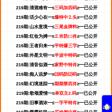
219期:清酒难有━≤
三码加四码
≥━已公开
219期:话少心在━≤
爆特中⒉头
≥━已公开
219期:山水意境━≤
三尾金牌料
≥━已公开
219期:红妆为娉━≤
⒉肖防㈡肖
≥━已公开
219期:王者归来━≤
平特爆三字
≥━已公开
219期:外星文明━≤
半波中特码
≥━已公开
219期:清音似酒━≤
家野中特肖
≥━已公开
219期:痴人说梦━≤
⑶码防⑵码
≥━已公开
219期:幻境迷踪━≤
期期禁四肖
≥━已公开
219期:歌颂爱情━≤
单双主2.码
≥━已公开
点击免费领取
219期:旧事酒浓━≤
一字平特肖
≥━已公开
219