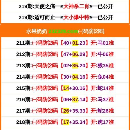
219期:天使之痛━≤
大神杀二肖
≥━已公开
219期:适可而止━≤
大小爆中特
≥━已公开
水果奶奶
232329.com
㈠码防⑵码
211期:
㈠码防⑵码【
40+
01
.23
】开:
马01
准
212期:
㈠码防⑵码【
47+
06
.29
】开:
牛06
准
213期:
㈠码防⑵码【
02+
35
.20
】开:
猴35
准
214期:
㈠码防⑵码【
30+
04
.16
】开:
兔04
准
215期:
㈠码防⑵码【
14
+30.16
】开:
蛇14
准
216期:
㈠码防⑵码【
06+
37
.14
】开:
马37
准
217期:
㈠码防⑵码【
26
+35.33
】开:
蛇26
准
218期:
㈠码防⑵码【
17
+35.34
】开:
虎17
准